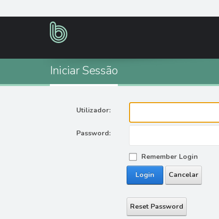
I
n
i
c
i
a
r
S
e
s
s
ã
o
Utilizador:
Password:
Remember Login
Login
Cancelar
Reset Password