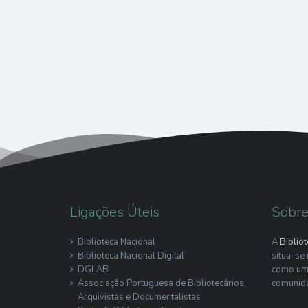
Ligações Úteis
Sobre
Biblioteca Nacional
A
Bibliot
Biblioteca Nacional Digital
situa-se
DGLAB
como um 
Associação Portuguesa de Bibliotecários,
comunid
Arquivistas e Documentalistas