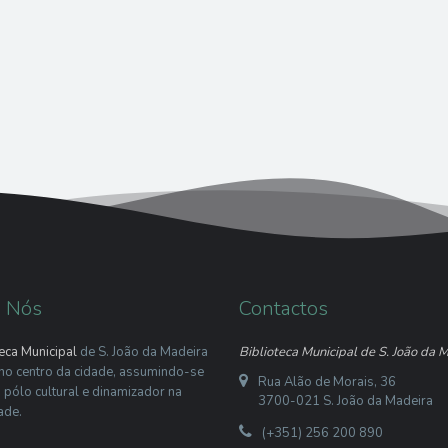
 Nós
Contactos
eca Municipal
de S. João da Madeira
Biblioteca Municipal de S. João da 
 no centro da cidade, assumindo-se
Rua Alão de Morais, 36
pólo cultural e dinamizador na
3700-021 S. João da Madeira
ade.
(+351) 256 200 890