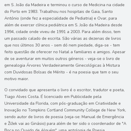
em S. João da Madeira e terminou o curso de Medicina na cidade
do Porto em 1983. Trabalhou nos hospitais de Gaia, Santo
António (onde fez a especialidade de Pediatria) e Ovar, para
além de exercer clínica pediátrica em S. João da Madeira desde
1994, cidade onde viveu de 1991 a 2003. Para além disso, tem
um passado calado de escrita. São várias as dezenas de livros
que nos últimos 30 anos - sem dó nem piedade, diga-se - tem
feito questão de oferecer no Natal a familiares e amigos. Apesar
de se aventurar em muitos outros géneros - veja-se o livro de
genealogia Árvores Verdadeiramente Ginecológicas à Mistura
com Duvidosas Bolsas de Mérito - é na poesia que tem o seu
motivo maior.
O convidado que apresenta o livro é o escritor, tradutor e poeta,
Tiago Alves Costa. É licenciado em Publicidade pela
Universidade da Florida, com pós-graduação em Criatividade e
Inovação no Tompkins Cortland Community College de New York,
sendo autor de livros de poesia (veja-se: Manual de Emergência
e Žižek vai ao Ginásio) para além de ter sido o coordenador de "A
Boca no Ouvido de Alguém", uma antologia de Poesia