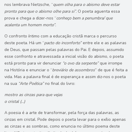
nos lembrava Nietzsche, “
quem olha para o abismo deve estar
pronto para que o abismo olhe para si”.
O poeta aguenta essa
prova e chega a dizer-nos “
conheço bem a penumbra/ que
acalenta um homem morto”.
O confronto íntimo com a educação cristã marca o percurso
deste poeta. Há um “
pacto do inconforto”
entre ele e as palavras
de Deus, que passam pelas palavras do Pai. E depois, assumido
esse confronto e atravessada a inicial visão do abismo, o poeta
está pronto para vir denunciar
“o ovo da serpente”
que irrompe
na História e enunciar o “
breviário de assombros
” de que é feita a
vida. Mas a palavra final é de esperança e assim diz-nos o poeta
na sua
“Arte Poética”
no final do livro:
mostro as cinzas para que vejas
o cristal (...)
A poesia é a arte de transformar, pela força das palavras, as
cinzas em cristal. Pode depois o poeta levar para o exílio apenas
as cinzas e as sombras, como enuncia no último poema deste